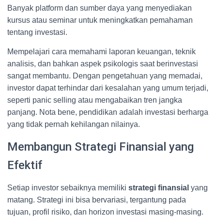
Banyak platform dan sumber daya yang menyediakan
kursus atau seminar untuk meningkatkan pemahaman
tentang investasi.
Mempelajari cara memahami laporan keuangan, teknik
analisis, dan bahkan aspek psikologis saat berinvestasi
sangat membantu. Dengan pengetahuan yang memadai,
investor dapat terhindar dari kesalahan yang umum terjadi,
seperti panic selling atau mengabaikan tren jangka
panjang. Nota bene, pendidikan adalah investasi berharga
yang tidak pernah kehilangan nilainya.
Membangun Strategi Finansial yang
Efektif
Setiap investor sebaiknya memiliki
strategi finansial
yang
matang. Strategi ini bisa bervariasi, tergantung pada
tujuan, profil risiko, dan horizon investasi masing-masing.