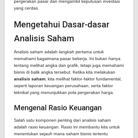
pergerakan pasar dan mengambil keputusan investasi
yang cerdas.
Mengetahui Dasar-dasar
Analisis Saham
Analisis saham adalah langkah pertama untuk
memahami bagaimana pasar bekerja. Ini bukan hanya
tentang melihat angka dan grafik, tetapi juga memahami
bisnis di balik angka tersebut. Ketika kita melakukan
analisis saham
, kita melihat faktor-faktor fundamental,
seperti laporan keuangan perusahaan, serta faktor
teknikal yang menunjukkan pola pergerakan harga.
Mengenal Rasio Keuangan
Salah satu komponen penting dari analisis saham
adalah rasio keuangan. Rasio ini membantu kita untuk
menentukan sejauh mana saham bisnis tertentu