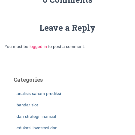
Leave a Reply
You must be
logged in
to post a comment.
Categories
analisis saham prediksi
bandar slot
dan strategi finansial
edukasi investasi dan