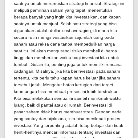
saatnya untuk merumuskan strategi finansial. Strategi ini
meliputi pemilihan saham yang tepat, menentukan
berapa banyak yang ingin kita investasikan, dan kapan
saatnya untuk menjual. Salah satu strategi yang bisa
digunakan adalah dollar-cost averaging, di mana kita
secara rutin menginvestasikan sejumlah uang pada
saham atau reksa dana tanpa mempedulikan harga
saat itu. Ini akan mengurangi risiko membeli di harga
tinggi dan memberikan waktu bagi investasi kita untuk
tumbuh. Selain itu, penting juga untuk memiliki rencana
cadangan. Misalnya, jika kita berinvestasi pada saham
tertentu, kita perlu tahu kapan harus keluar jika saham
tersebut jatuh. Mengatur batas kerugian dan target
keuntungan bisa membuat proses ini lebih terstruktur.
Kita bisa melakukan semua ini sambil menikmati waktu
luang, baik di pantai atau di rumah. Berinvestasi di
pasar saham tidak harus membuat stres. Dengan nada
yang santuy dan bijaksana, kita bisa menikmati proses
investasi. Yang terpenting adalah tetap belajar dan tidak
henti-hentinya mencari informasi tentang investasi dan