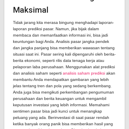
Maksimal
Tidak jarang kita merasa bingung menghadapi laporan-
laporan prediksi pasar. Namun, jika bijak dalam
membaca dan memanfaatkan informasi ini, bisa jadi
keuntungan bagi Anda. Analisis pasar jangka pendek
dan jangka panjang bisa memberikan wawasan tentang
situasi saat ini. Pasar sering kali dipengaruhi oleh berita-
berita ekonomi, seperti rilis data tenaga kerja atau
pelaporan laba perusahaan. Menggunakan alat prediksi
dan analisis saham seperti
analisis saham prediksi
akan
membantu Anda mendapatkan gambaran yang lebih
jelas tentang tren dan pola yang sedang berkembang.
Anda juga bisa mengikuti perkembangan pengumuman
perusahaan dan berita keuangan untuk mengambil
keputusan investasi yang lebih informasi. Memahami
sentimen pasar bisa jadi kunci untuk menangkap
peluang yang ada. Berinvestasi di saat pasar rendah
ketika banyak orang panik bisa memberikan hasil yang