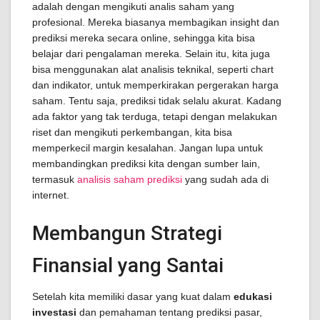
adalah dengan mengikuti analis saham yang
profesional. Mereka biasanya membagikan insight dan
prediksi mereka secara online, sehingga kita bisa
belajar dari pengalaman mereka. Selain itu, kita juga
bisa menggunakan alat analisis teknikal, seperti chart
dan indikator, untuk memperkirakan pergerakan harga
saham. Tentu saja, prediksi tidak selalu akurat. Kadang
ada faktor yang tak terduga, tetapi dengan melakukan
riset dan mengikuti perkembangan, kita bisa
memperkecil margin kesalahan. Jangan lupa untuk
membandingkan prediksi kita dengan sumber lain,
termasuk
analisis saham prediksi
yang sudah ada di
internet.
Membangun Strategi
Finansial yang Santai
Setelah kita memiliki dasar yang kuat dalam
edukasi
investasi
dan pemahaman tentang prediksi pasar,