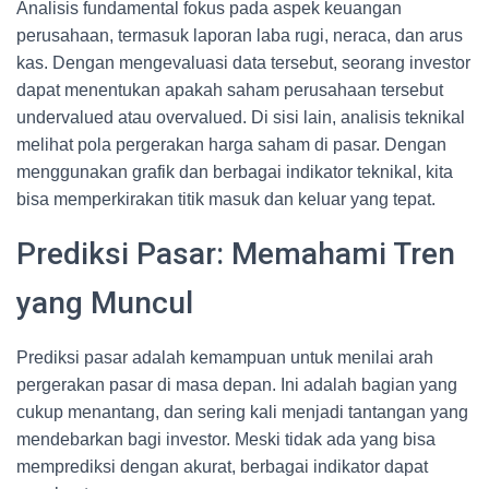
Analisis fundamental fokus pada aspek keuangan
perusahaan, termasuk laporan laba rugi, neraca, dan arus
kas. Dengan mengevaluasi data tersebut, seorang investor
dapat menentukan apakah saham perusahaan tersebut
undervalued atau overvalued. Di sisi lain, analisis teknikal
melihat pola pergerakan harga saham di pasar. Dengan
menggunakan grafik dan berbagai indikator teknikal, kita
bisa memperkirakan titik masuk dan keluar yang tepat.
Prediksi Pasar: Memahami Tren
yang Muncul
Prediksi pasar adalah kemampuan untuk menilai arah
pergerakan pasar di masa depan. Ini adalah bagian yang
cukup menantang, dan sering kali menjadi tantangan yang
mendebarkan bagi investor. Meski tidak ada yang bisa
memprediksi dengan akurat, berbagai indikator dapat