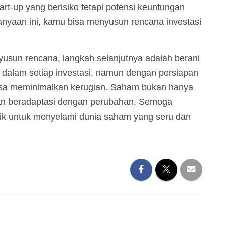
rt-up yang berisiko tetapi potensi keuntungan
nyaan ini, kamu bisa menyusun rencana investasi
sun rencana, langkah selanjutnya adalah berani
di dalam setiap investasi, namun dengan persiapan
 bisa meminimalkan kerugian. Saham bukan hanya
 dan beradaptasi dengan perubahan. Semoga
tarik untuk menyelami dunia saham yang seru dan