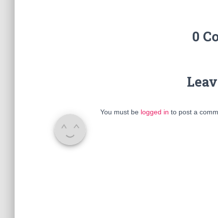
0 C
Leav
You must be
logged in
to post a comm