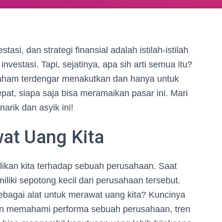
tasi, dan strategi finansial adalah istilah-istilah
vestasi. Tapi, sejatinya, apa sih arti semua itu?
 saham terdengar menakutkan dan hanya untuk
pat, siapa saja bisa meramaikan pasar ini. Mari
arik dan asyik ini!
at Uang Kita
ikan kita terhadap sebuah perusahaan. Saat
liki sepotong kecil dari perusahaan tersebut.
bagai alat untuk merawat uang kita? Kuncinya
an memahami performa sebuah perusahaan, tren