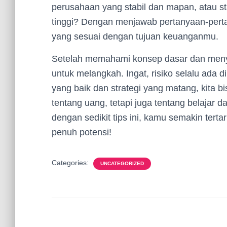
perusahaan yang stabil dan mapan, atau sta
tinggi? Dengan menjawab pertanyaan-perta
yang sesuai dengan tujuan keuanganmu.
Setelah memahami konsep dasar dan menyu
untuk melangkah. Ingat, risiko selalu ada 
yang baik dan strategi yang matang, kita
tentang uang, tetapi juga tentang belajar
dengan sedikit tips ini, kamu semakin ter
penuh potensi!
Categories:
UNCATEGORIZED