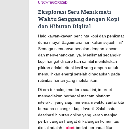
UNCATEGORIZED
Eksplorasi Seru Menikmati
Waktu Senggang dengan Kopi
dan Hiburan Digital
Halo kawan-kawan pencinta kopi dan penikmat
dunia maya! Bagaimana hari kalian sejauh ini?
Semoga semuanya berjalan dengan lancar
dan menyenangkan, ya. Menikmati secangkir
kopi hangat di sore hari sambil merilekskan
pikiran adalah ritual kecil yang ampuh untuk
memulihkan energi setelah dihadapkan pada
rutinitas harian yang melelahkan.
Di era teknologi modern saat ini, internet
menyediakan berbagai macam platform
interaktif yang siap menemani waktu santai kita
bersama secangkir kopi favorit. Salah satu
destinasi hiburan online yang kerap menjadi
perbincangan hangat di kalangan komunitas
digital adalah
ijobet
berkat berbagai fitur