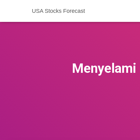
USA Stocks Forecast
Menyelami 