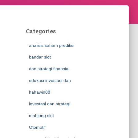
Categories
analisis saham prediksi
bandar slot
dan strategi finansial
edukasi investasi dan
hahawin88
investasi dan strategi
mahjong slot
Otomotif