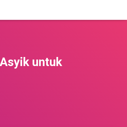
Asyik untuk