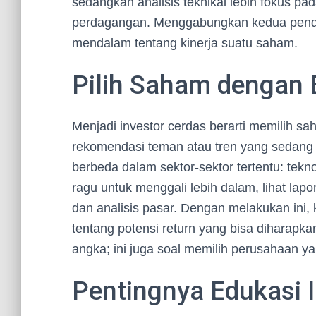
sedangkan analisis teknikal lebih fokus pa
perdagangan. Menggabungkan kedua pendek
mendalam tentang kinerja suatu saham.
Pilih Saham dengan 
Menjadi investor cerdas berarti memilih s
rekomendasi teman atau tren yang sedang vi
berbeda dalam sektor-sektor tertentu: tekn
ragu untuk menggali lebih dalam, lihat lap
dan analisis pasar. Dengan melakukan ini,
tentang potensi return yang bisa diharapk
angka; ini juga soal memilih perusahaan yan
Pentingnya Edukasi I