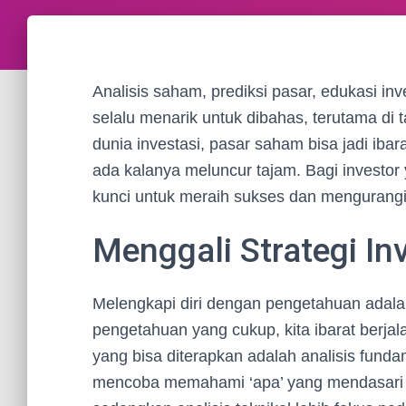
Analisis saham, prediksi pasar, edukasi inve
selalu menarik untuk dibahas, terutama di 
dunia investasi, pasar saham bisa jadi ibara
ada kalanya meluncur tajam. Bagi investor 
kunci untuk meraih sukses dan mengurangi 
Menggali Strategi In
Melengkapi diri dengan pengetahuan adala
pengetahuan yang cukup, kita ibarat berjala
yang bisa diterapkan adalah analisis funda
mencoba memahami ‘apa’ yang mendasari