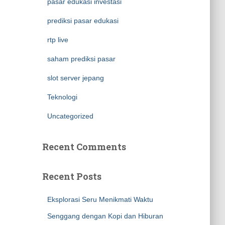
pasar edukasi investasi
prediksi pasar edukasi
rtp live
saham prediksi pasar
slot server jepang
Teknologi
Uncategorized
Recent Comments
Recent Posts
Eksplorasi Seru Menikmati Waktu
Senggang dengan Kopi dan Hiburan