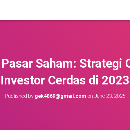
Pasar Saham: Strategi 
Investor Cerdas di 2023
Published by
gek4869@gmail.com
on
June 23, 2025