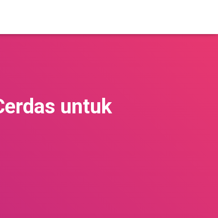
Cerdas untuk