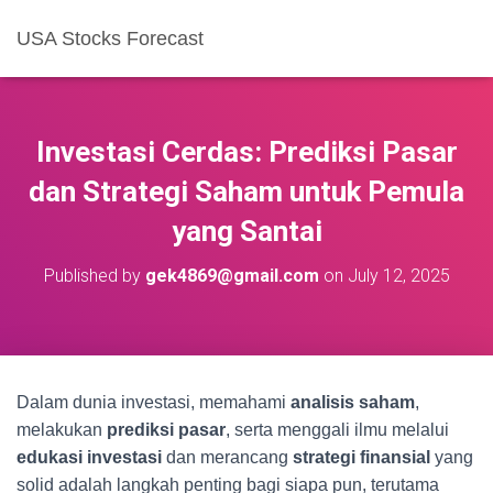
USA Stocks Forecast
Investasi Cerdas: Prediksi Pasar
dan Strategi Saham untuk Pemula
yang Santai
Published by
gek4869@gmail.com
on
July 12, 2025
Dalam dunia investasi, memahami
analisis saham
,
melakukan
prediksi pasar
, serta menggali ilmu melalui
edukasi investasi
dan merancang
strategi finansial
yang
solid adalah langkah penting bagi siapa pun, terutama