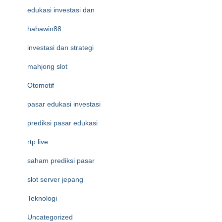
edukasi investasi dan
hahawin88
investasi dan strategi
mahjong slot
Otomotif
pasar edukasi investasi
prediksi pasar edukasi
rtp live
saham prediksi pasar
slot server jepang
Teknologi
Uncategorized