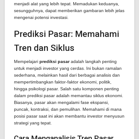
menjadi alat yang lebih tepat. Memadukan keduanya,
sesungguhnya, dapat memberikan gambaran lebih jelas
mengenai potensi investasi.
Prediksi Pasar: Memahami
Tren dan Siklus
Mempelajari
prediksi pasar
adalah langkah penting
untuk menjadi investor yang cerdas. Ini bukan ramalan
sederhana, melainkan hasil dari berbagai analisis dan
mempertimbangkan faktor-faktor ekonomi, politik,
hingga psikologi pasar. Salah satu komponen penting
dalam prediksi pasar adalah memantau siklus ekonomi.
Biasanya, pasar akan mengalami fase ekspansi,
puncak, kontraksi, dan pemulihan. Memahami di mana
posisi pasar saat ini akan membantu investor menyusun
strategi yang tepat.
Cara Menganalisis Tren Pasar