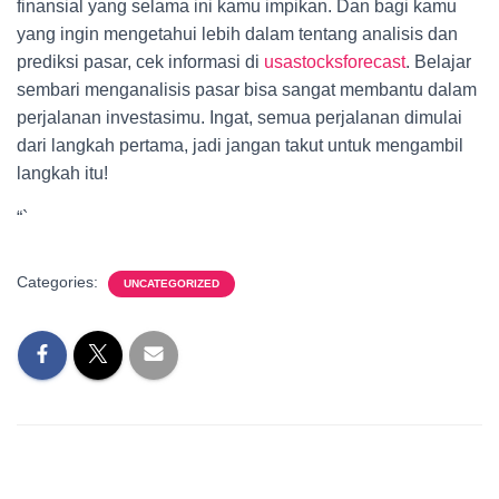
finansial yang selama ini kamu impikan. Dan bagi kamu
yang ingin mengetahui lebih dalam tentang analisis dan
prediksi pasar, cek informasi di
usastocksforecast
. Belajar
sembari menganalisis pasar bisa sangat membantu dalam
perjalanan investasimu. Ingat, semua perjalanan dimulai
dari langkah pertama, jadi jangan takut untuk mengambil
langkah itu!
“`
Categories:
UNCATEGORIZED