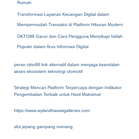
Rumah
Transformasi Layanan Keuangan Digital dalam
Mempermudah Transaksi di Platform Hiburan Modern
OKTO88 Gacor dan Cara Pengguna Menyikapi Istilah
Populer dalam Arus Informasi Digital
peran okto88 link alternatif dalam menjaga keandalan
akses ekosistem teknologi otomotif
Strategi Mencari Platform Terpercaya dengan Indikator
Pengembalian Terbaik untuk Hasil Maksimal
https://www.wylandhawaiigalleries.com
slot jepang gampang menang