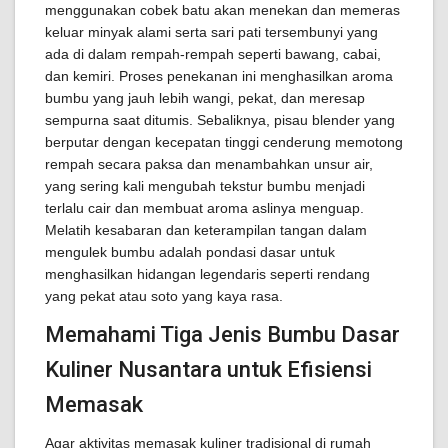
menggunakan cobek batu akan menekan dan memeras
keluar minyak alami serta sari pati tersembunyi yang
ada di dalam rempah-rempah seperti bawang, cabai,
dan kemiri. Proses penekanan ini menghasilkan aroma
bumbu yang jauh lebih wangi, pekat, dan meresap
sempurna saat ditumis. Sebaliknya, pisau blender yang
berputar dengan kecepatan tinggi cenderung memotong
rempah secara paksa dan menambahkan unsur air,
yang sering kali mengubah tekstur bumbu menjadi
terlalu cair dan membuat aroma aslinya menguap.
Melatih kesabaran dan keterampilan tangan dalam
mengulek bumbu adalah pondasi dasar untuk
menghasilkan hidangan legendaris seperti rendang
yang pekat atau soto yang kaya rasa.
Memahami Tiga Jenis Bumbu Dasar
Kuliner Nusantara untuk Efisiensi
Memasak
Agar aktivitas memasak kuliner tradisional di rumah