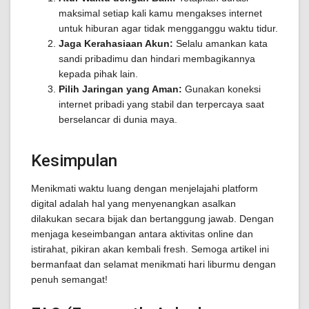
maksimal setiap kali kamu mengakses internet
untuk hiburan agar tidak mengganggu waktu tidur.
Jaga Kerahasiaan Akun:
Selalu amankan kata
sandi pribadimu dan hindari membagikannya
kepada pihak lain.
Pilih Jaringan yang Aman:
Gunakan koneksi
internet pribadi yang stabil dan terpercaya saat
berselancar di dunia maya.
Kesimpulan
Menikmati waktu luang dengan menjelajahi platform
digital adalah hal yang menyenangkan asalkan
dilakukan secara bijak dan bertanggung jawab. Dengan
menjaga keseimbangan antara aktivitas online dan
istirahat, pikiran akan kembali fresh. Semoga artikel ini
bermanfaat dan selamat menikmati hari liburmu dengan
penuh semangat!