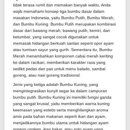
tidak terasa rumit dan memakan banyak waktu, Anda
wajib memahami konsep tiga bumbu dasar dalam
masakan Indonesia, yaitu Bumbu Putih, Bumbu Merah,
dan Bumbu Kuning. Bumbu Putih merupakan kombinasi
dasar dari bawang merah, bawang putih, kemiri, dan
ketumbar, yang sangat cocok digunakan untuk
memasak hidangan berkuah santan seperti opor ayam
atau tumisan sayur yang gurih. Sementara itu, Bumbu
Merah menambahkan komponen cabai merah keriting
ke dalam racikan, memberikan karakter rasa yang
sedikit pedas dan pas untuk menu balado, sambal
goreng, atau nasi goreng tradisional.
Jenis yang ketiga adalah Bumbu Kuning, yang
mengintegrasikan kunyit segar ke dalam campuran
bumbu putih. Bumbu Kuning ini memiliki fungsi ganda
yang sangat krusial, yaitu memberikan warna kuning
keemasan yang estetis serta menghilangkan aroma
amis pada bahan makanan seperti ikan dan ayam,
menjadikannya bumbu utama untuk hidangan ayam
goreng ungkep, ikan bakar, atau soto ayam yang