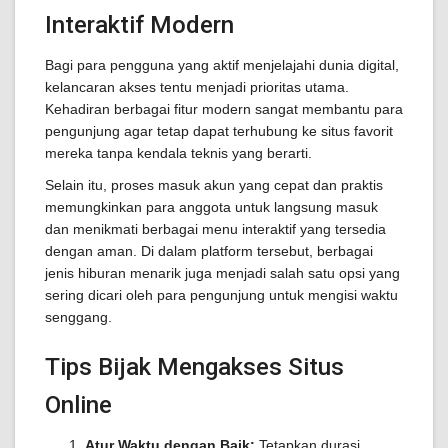
Interaktif Modern
Bagi para pengguna yang aktif menjelajahi dunia digital,
kelancaran akses tentu menjadi prioritas utama.
Kehadiran berbagai fitur modern sangat membantu para
pengunjung agar tetap dapat terhubung ke situs favorit
mereka tanpa kendala teknis yang berarti.
Selain itu, proses masuk akun yang cepat dan praktis
memungkinkan para anggota untuk langsung masuk
dan menikmati berbagai menu interaktif yang tersedia
dengan aman. Di dalam platform tersebut, berbagai
jenis hiburan menarik juga menjadi salah satu opsi yang
sering dicari oleh para pengunjung untuk mengisi waktu
senggang.
Tips Bijak Mengakses Situs
Online
Atur Waktu dengan Baik:
Tetapkan durasi