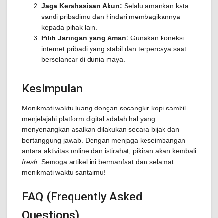
Jaga Kerahasiaan Akun:
Selalu amankan kata
sandi pribadimu dan hindari membagikannya
kepada pihak lain.
Pilih Jaringan yang Aman:
Gunakan koneksi
internet pribadi yang stabil dan terpercaya saat
berselancar di dunia maya.
Kesimpulan
Menikmati waktu luang dengan secangkir kopi sambil
menjelajahi platform digital adalah hal yang
menyenangkan asalkan dilakukan secara bijak dan
bertanggung jawab. Dengan menjaga keseimbangan
antara aktivitas online dan istirahat, pikiran akan kembali
fresh
. Semoga artikel ini bermanfaat dan selamat
menikmati waktu santaimu!
FAQ (Frequently Asked
Questions)