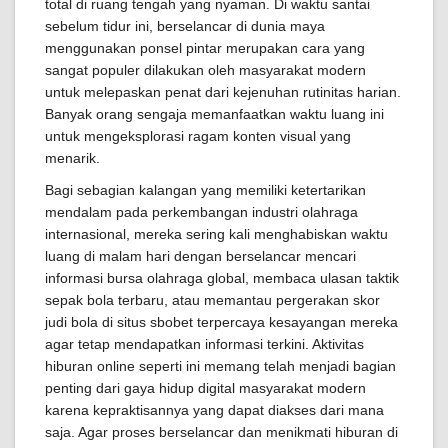
total di ruang tengah yang nyaman. Di waktu santai
sebelum tidur ini, berselancar di dunia maya
menggunakan ponsel pintar merupakan cara yang
sangat populer dilakukan oleh masyarakat modern
untuk melepaskan penat dari kejenuhan rutinitas harian.
Banyak orang sengaja memanfaatkan waktu luang ini
untuk mengeksplorasi ragam konten visual yang
menarik.
Bagi sebagian kalangan yang memiliki ketertarikan
mendalam pada perkembangan industri olahraga
internasional, mereka sering kali menghabiskan waktu
luang di malam hari dengan berselancar mencari
informasi bursa olahraga global, membaca ulasan taktik
sepak bola terbaru, atau memantau pergerakan skor
judi bola di situs sbobet terpercaya kesayangan mereka
agar tetap mendapatkan informasi terkini. Aktivitas
hiburan online seperti ini memang telah menjadi bagian
penting dari gaya hidup digital masyarakat modern
karena kepraktisannya yang dapat diakses dari mana
saja. Agar proses berselancar dan menikmati hiburan di