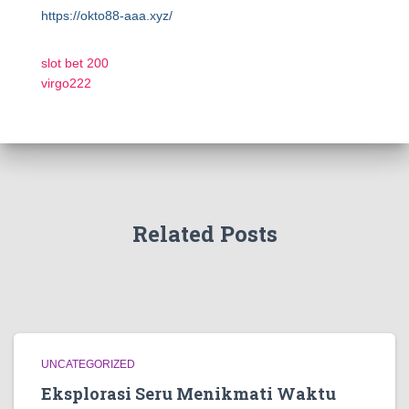
https://okto88-aaa.xyz/
slot bet 200
virgo222
Related Posts
UNCATEGORIZED
Eksplorasi Seru Menikmati Waktu