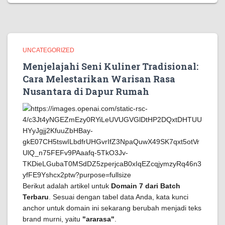
UNCATEGORIZED
Menjelajahi Seni Kuliner Tradisional:
Cara Melestarikan Warisan Rasa
Nusantara di Dapur Rumah
Berikut adalah artikel untuk
Domain 7 dari Batch
Terbaru
. Sesuai dengan tabel data Anda, kata kunci
anchor untuk domain ini sekarang berubah menjadi teks
brand murni, yaitu
"ararasa"
.