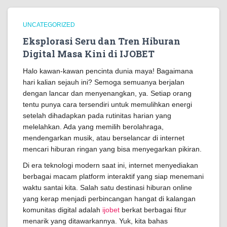
UNCATEGORIZED
Eksplorasi Seru dan Tren Hiburan
Digital Masa Kini di IJOBET
Halo kawan-kawan pencinta dunia maya! Bagaimana
hari kalian sejauh ini? Semoga semuanya berjalan
dengan lancar dan menyenangkan, ya. Setiap orang
tentu punya cara tersendiri untuk memulihkan energi
setelah dihadapkan pada rutinitas harian yang
melelahkan. Ada yang memilih berolahraga,
mendengarkan musik, atau berselancar di internet
mencari hiburan ringan yang bisa menyegarkan pikiran.
Di era teknologi modern saat ini, internet menyediakan
berbagai macam platform interaktif yang siap menemani
waktu santai kita. Salah satu destinasi hiburan online
yang kerap menjadi perbincangan hangat di kalangan
komunitas digital adalah
ijobet
berkat berbagai fitur
menarik yang ditawarkannya. Yuk, kita bahas