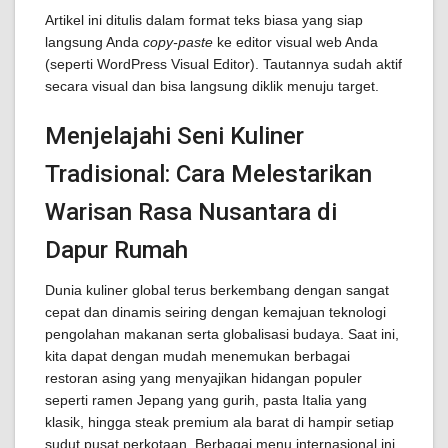
Artikel ini ditulis dalam format teks biasa yang siap
langsung Anda
copy-paste
ke editor visual web Anda
(seperti WordPress Visual Editor). Tautannya sudah aktif
secara visual dan bisa langsung diklik menuju target.
Menjelajahi Seni Kuliner
Tradisional: Cara Melestarikan
Warisan Rasa Nusantara di
Dapur Rumah
Dunia kuliner global terus berkembang dengan sangat
cepat dan dinamis seiring dengan kemajuan teknologi
pengolahan makanan serta globalisasi budaya. Saat ini,
kita dapat dengan mudah menemukan berbagai
restoran asing yang menyajikan hidangan populer
seperti ramen Jepang yang gurih, pasta Italia yang
klasik, hingga steak premium ala barat di hampir setiap
sudut pusat perkotaan. Berbagai menu internasional ini