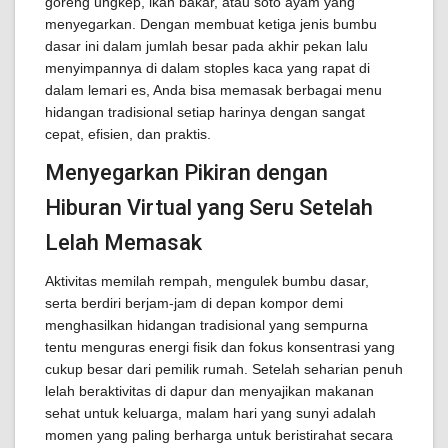
goreng ungkep, ikan bakar, atau soto ayam yang
menyegarkan. Dengan membuat ketiga jenis bumbu
dasar ini dalam jumlah besar pada akhir pekan lalu
menyimpannya di dalam stoples kaca yang rapat di
dalam lemari es, Anda bisa memasak berbagai menu
hidangan tradisional setiap harinya dengan sangat
cepat, efisien, dan praktis.
Menyegarkan Pikiran dengan
Hiburan Virtual yang Seru Setelah
Lelah Memasak
Aktivitas memilah rempah, mengulek bumbu dasar,
serta berdiri berjam-jam di depan kompor demi
menghasilkan hidangan tradisional yang sempurna
tentu menguras energi fisik dan fokus konsentrasi yang
cukup besar dari pemilik rumah. Setelah seharian penuh
lelah beraktivitas di dapur dan menyajikan makanan
sehat untuk keluarga, malam hari yang sunyi adalah
momen yang paling berharga untuk beristirahat secara