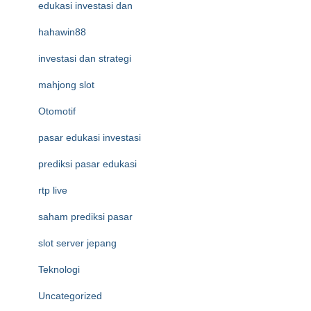
edukasi investasi dan
hahawin88
investasi dan strategi
mahjong slot
Otomotif
pasar edukasi investasi
prediksi pasar edukasi
rtp live
saham prediksi pasar
slot server jepang
Teknologi
Uncategorized