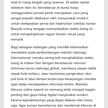
total di ruang tengah yang nyaman. Di waktu santai
sebelum tidur ini, berselancar di dunia maya
menggunakan ponsel pintar merupakan cara yang
sangat populer dilakukan oleh masyarakat modern
untuk melepaskan penat dari kejenuhan rutinitas harian.
Banyak orang sengaja memanfaatkan waktu luang ini
untuk mengeksplorasi ragam konten visual yang
menarik.
Bagi sebagian kalangan yang memiliki ketertarikan
mendalam pada perkembangan industri olahraga
internasional, mereka sering kali menghabiskan waktu
luang di malam hari dengan berselancar mencari
informasi bursa olahraga global, membaca ulasan taktik
sepak bola terbaru, atau memantau pergerakan skor
judi bola di situs sbobet terpercaya kesayangan mereka
agar tetap mendapatkan informasi terkini. Aktivitas
hiburan online seperti ini memang telah menjadi bagian
penting dari gaya hidup digital masyarakat modern
karena kepraktisannya yang dapat diakses dari mana
saja. Agar proses berselancar dan menikmati hiburan di