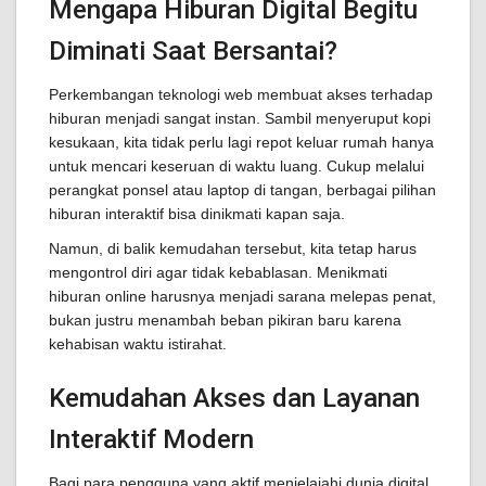
Mengapa Hiburan Digital Begitu
Diminati Saat Bersantai?
Perkembangan teknologi web membuat akses terhadap
hiburan menjadi sangat instan. Sambil menyeruput kopi
kesukaan, kita tidak perlu lagi repot keluar rumah hanya
untuk mencari keseruan di waktu luang. Cukup melalui
perangkat ponsel atau laptop di tangan, berbagai pilihan
hiburan interaktif bisa dinikmati kapan saja.
Namun, di balik kemudahan tersebut, kita tetap harus
mengontrol diri agar tidak kebablasan. Menikmati
hiburan online harusnya menjadi sarana melepas penat,
bukan justru menambah beban pikiran baru karena
kehabisan waktu istirahat.
Kemudahan Akses dan Layanan
Interaktif Modern
Bagi para pengguna yang aktif menjelajahi dunia digital,