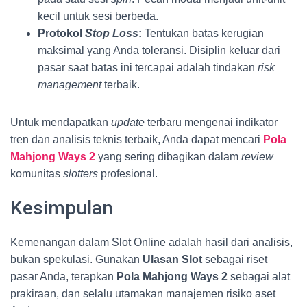
kecil untuk sesi berbeda.
Protokol
Stop Loss
:
Tentukan batas kerugian
maksimal yang Anda toleransi. Disiplin keluar dari
pasar saat batas ini tercapai adalah tindakan
risk
management
terbaik.
Untuk mendapatkan
update
terbaru mengenai indikator
tren dan analisis teknis terbaik, Anda dapat mencari
Pola
Mahjong Ways 2
yang sering dibagikan dalam
review
komunitas
slotters
profesional.
Kesimpulan
Kemenangan dalam Slot Online adalah hasil dari analisis,
bukan spekulasi. Gunakan
Ulasan Slot
sebagai riset
pasar Anda, terapkan
Pola Mahjong Ways 2
sebagai alat
prakiraan, dan selalu utamakan manajemen risiko aset