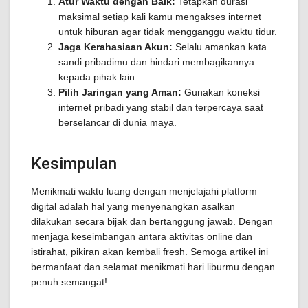
Atur Waktu dengan Baik:
Tetapkan durasi
maksimal setiap kali kamu mengakses internet
untuk hiburan agar tidak mengganggu waktu tidur.
Jaga Kerahasiaan Akun:
Selalu amankan kata
sandi pribadimu dan hindari membagikannya
kepada pihak lain.
Pilih Jaringan yang Aman:
Gunakan koneksi
internet pribadi yang stabil dan terpercaya saat
berselancar di dunia maya.
Kesimpulan
Menikmati waktu luang dengan menjelajahi platform
digital adalah hal yang menyenangkan asalkan
dilakukan secara bijak dan bertanggung jawab. Dengan
menjaga keseimbangan antara aktivitas online dan
istirahat, pikiran akan kembali fresh. Semoga artikel ini
bermanfaat dan selamat menikmati hari liburmu dengan
penuh semangat!