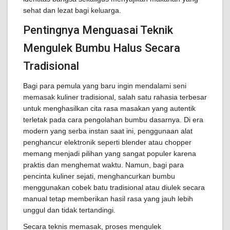
sehat dan lezat bagi keluarga.
Pentingnya Menguasai Teknik
Mengulek Bumbu Halus Secara
Tradisional
Bagi para pemula yang baru ingin mendalami seni
memasak kuliner tradisional, salah satu rahasia terbesar
untuk menghasilkan cita rasa masakan yang autentik
terletak pada cara pengolahan bumbu dasarnya. Di era
modern yang serba instan saat ini, penggunaan alat
penghancur elektronik seperti blender atau chopper
memang menjadi pilihan yang sangat populer karena
praktis dan menghemat waktu. Namun, bagi para
pencinta kuliner sejati, menghancurkan bumbu
menggunakan cobek batu tradisional atau diulek secara
manual tetap memberikan hasil rasa yang jauh lebih
unggul dan tidak tertandingi.
Secara teknis memasak, proses mengulek