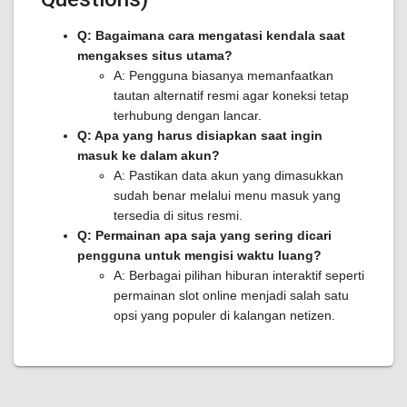
Q: Bagaimana cara mengatasi kendala saat
mengakses situs utama?
A: Pengguna biasanya memanfaatkan
tautan alternatif resmi agar koneksi tetap
terhubung dengan lancar.
Q: Apa yang harus disiapkan saat ingin
masuk ke dalam akun?
A: Pastikan data akun yang dimasukkan
sudah benar melalui menu masuk yang
tersedia di situs resmi.
Q: Permainan apa saja yang sering dicari
pengguna untuk mengisi waktu luang?
A: Berbagai pilihan hiburan interaktif seperti
permainan slot online menjadi salah satu
opsi yang populer di kalangan netizen.