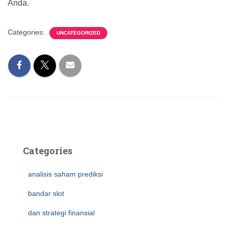
Anda.
Categories:
UNCATEGORIZED
Categories
analisis saham prediksi
bandar slot
dan strategi finansial