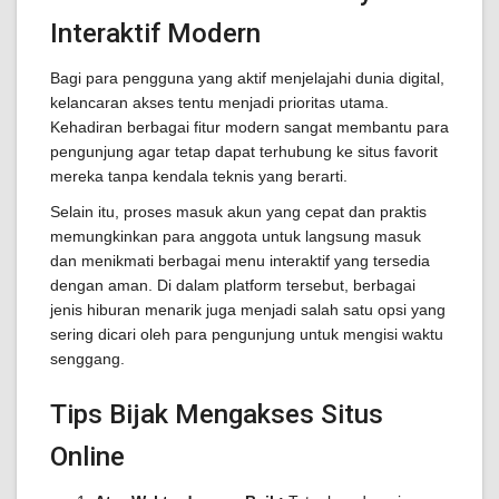
Interaktif Modern
Bagi para pengguna yang aktif menjelajahi dunia digital,
kelancaran akses tentu menjadi prioritas utama.
Kehadiran berbagai fitur modern sangat membantu para
pengunjung agar tetap dapat terhubung ke situs favorit
mereka tanpa kendala teknis yang berarti.
Selain itu, proses masuk akun yang cepat dan praktis
memungkinkan para anggota untuk langsung masuk
dan menikmati berbagai menu interaktif yang tersedia
dengan aman. Di dalam platform tersebut, berbagai
jenis hiburan menarik juga menjadi salah satu opsi yang
sering dicari oleh para pengunjung untuk mengisi waktu
senggang.
Tips Bijak Mengakses Situs
Online