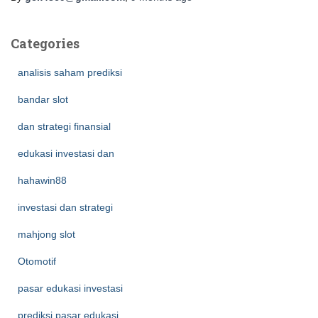
Categories
analisis saham prediksi
bandar slot
dan strategi finansial
edukasi investasi dan
hahawin88
investasi dan strategi
mahjong slot
Otomotif
pasar edukasi investasi
prediksi pasar edukasi