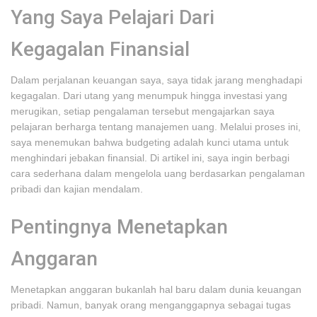
Yang Saya Pelajari Dari
Kegagalan Finansial
Dalam perjalanan keuangan saya, saya tidak jarang menghadapi
kegagalan. Dari utang yang menumpuk hingga investasi yang
merugikan, setiap pengalaman tersebut mengajarkan saya
pelajaran berharga tentang manajemen uang. Melalui proses ini,
saya menemukan bahwa budgeting adalah kunci utama untuk
menghindari jebakan finansial. Di artikel ini, saya ingin berbagi
cara sederhana dalam mengelola uang berdasarkan pengalaman
pribadi dan kajian mendalam.
Pentingnya Menetapkan
Anggaran
Menetapkan anggaran bukanlah hal baru dalam dunia keuangan
pribadi. Namun, banyak orang menganggapnya sebagai tugas