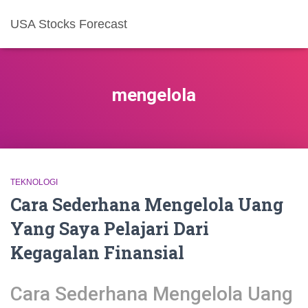
USA Stocks Forecast
mengelola
TEKNOLOGI
Cara Sederhana Mengelola Uang
Yang Saya Pelajari Dari
Kegagalan Finansial
Cara Sederhana Mengelola Uang