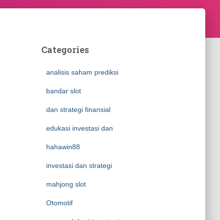
Categories
analisis saham prediksi
bandar slot
dan strategi finansial
edukasi investasi dan
hahawin88
investasi dan strategi
mahjong slot
Otomotif