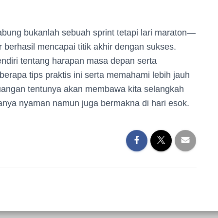
abung bukanlah sebuah sprint tetapi lari maraton—
ar berhasil mencapai titik akhir dengan sukses.
sendiri tentang harapan masa depan serta
erapa tips praktis ini serta memahami lebih jauh
uangan tentunya akan membawa kita selangkah
hanya nyaman namun juga bermakna di hari esok.