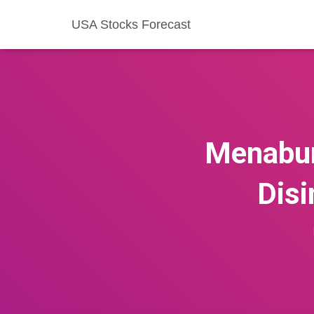
USA Stocks Forecast
Menabung
Disi