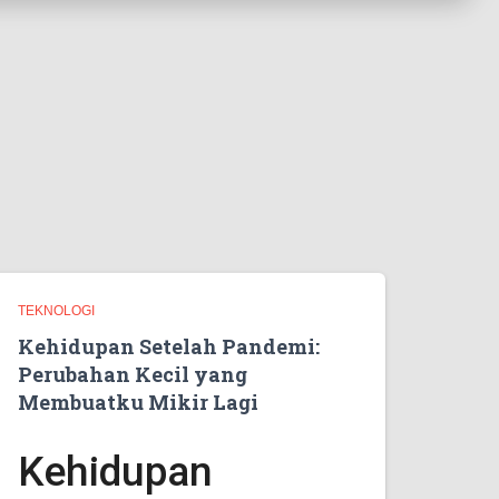
TEKNOLOGI
Kehidupan Setelah Pandemi:
Perubahan Kecil yang
Membuatku Mikir Lagi
Kehidupan