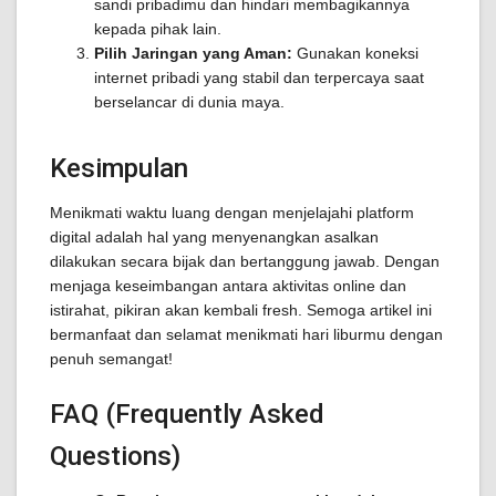
sandi pribadimu dan hindari membagikannya
kepada pihak lain.
Pilih Jaringan yang Aman:
Gunakan koneksi
internet pribadi yang stabil dan terpercaya saat
berselancar di dunia maya.
Kesimpulan
Menikmati waktu luang dengan menjelajahi platform
digital adalah hal yang menyenangkan asalkan
dilakukan secara bijak dan bertanggung jawab. Dengan
menjaga keseimbangan antara aktivitas online dan
istirahat, pikiran akan kembali fresh. Semoga artikel ini
bermanfaat dan selamat menikmati hari liburmu dengan
penuh semangat!
FAQ (Frequently Asked
Questions)