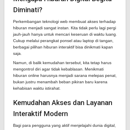
Diminati?
Perkembangan teknologi web membuat akses terhadap
hiburan menjadi sangat instan. Kita tidak perlu lagi pergi
jauh-jauh hanya untuk mencari keseruan di waktu luang.
Cukup melalui perangkat ponsel atau laptop di tangan,
berbagai pilihan hiburan interaktif bisa dinikmati kapan
saja.
Namun, di balik kemudahan tersebut, kita tetap harus
mengontrol diri agar tidak kebablasan. Menikmati
hiburan online harusnya menjadi sarana melepas penat,
bukan justru menambah beban pikiran baru karena
kehabisan waktu istirahat.
Kemudahan Akses dan Layanan
Interaktif Modern
Bagi para pengguna yang aktif menjelajahi dunia digital,