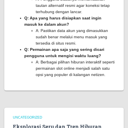
tautan alternatif resmi agar koneksi tetap
terhubung dengan lancar.
Q: Apa yang harus disiapkan saat ingin
masuk ke dalam akun?
A: Pastikan data akun yang dimasukkan
sudah benar melalui menu masuk yang
tersedia di situs resmi.
Q: Permainan apa saja yang sering dicari
pengguna untuk mengisi waktu luang?
A: Berbagai pilihan hiburan interaktif seperti
permainan slot online menjadi salah satu
opsi yang populer di kalangan netizen.
UNCATEGORIZED
Eksplorasi Seru dan Tren Hiburan