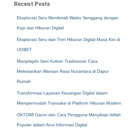
Recent Posts
Eksplorasi Seru Menikmati Waktu Senggang dengan
Kopi dan Hiburan Digital
Eksplorasi Seru dan Tren Hiburan Digital Masa Kini di
IJOBET
Menjelajahi Seni Kuliner Tradisional: Cara
Melestarikan Warisan Rasa Nusantara di Dapur
Rumah
Transformasi Layanan Keuangan Digital dalam
Mempermudah Transaksi di Platform Hiburan Modern
OKTO88 Gacor dan Cara Pengguna Menyikapi Istilah
Populer dalam Arus Informasi Digital