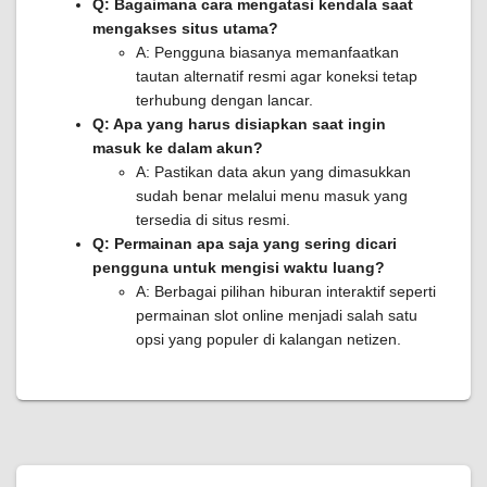
Q: Bagaimana cara mengatasi kendala saat
mengakses situs utama?
A: Pengguna biasanya memanfaatkan
tautan alternatif resmi agar koneksi tetap
terhubung dengan lancar.
Q: Apa yang harus disiapkan saat ingin
masuk ke dalam akun?
A: Pastikan data akun yang dimasukkan
sudah benar melalui menu masuk yang
tersedia di situs resmi.
Q: Permainan apa saja yang sering dicari
pengguna untuk mengisi waktu luang?
A: Berbagai pilihan hiburan interaktif seperti
permainan slot online menjadi salah satu
opsi yang populer di kalangan netizen.