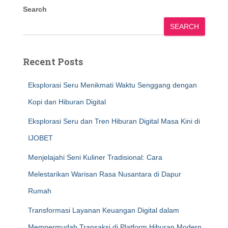
Search
SEARCH
Recent Posts
Eksplorasi Seru Menikmati Waktu Senggang dengan
Kopi dan Hiburan Digital
Eksplorasi Seru dan Tren Hiburan Digital Masa Kini di
IJOBET
Menjelajahi Seni Kuliner Tradisional: Cara
Melestarikan Warisan Rasa Nusantara di Dapur
Rumah
Transformasi Layanan Keuangan Digital dalam
Mempermudah Transaksi di Platform Hiburan Modern