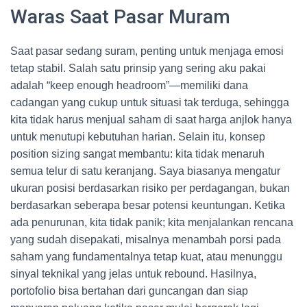
Waras Saat Pasar Muram
Saat pasar sedang suram, penting untuk menjaga emosi
tetap stabil. Salah satu prinsip yang sering aku pakai
adalah “keep enough headroom”—memiliki dana
cadangan yang cukup untuk situasi tak terduga, sehingga
kita tidak harus menjual saham di saat harga anjlok hanya
untuk menutupi kebutuhan harian. Selain itu, konsep
position sizing sangat membantu: kita tidak menaruh
semua telur di satu keranjang. Saya biasanya mengatur
ukuran posisi berdasarkan risiko per perdagangan, bukan
berdasarkan seberapa besar potensi keuntungan. Ketika
ada penurunan, kita tidak panik; kita menjalankan rencana
yang sudah disepakati, misalnya menambah porsi pada
saham yang fundamentalnya tetap kuat, atau menunggu
sinyal teknikal yang jelas untuk rebound. Hasilnya,
portofolio bisa bertahan dari guncangan dan siap