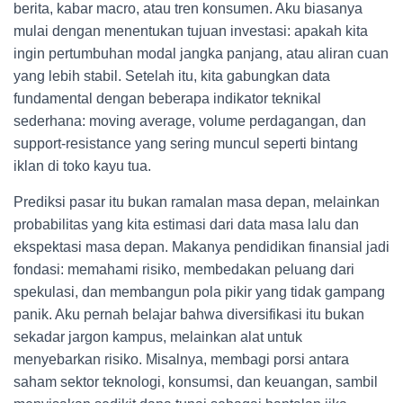
berita, kabar macro, atau tren konsumen. Aku biasanya
mulai dengan menentukan tujuan investasi: apakah kita
ingin pertumbuhan modal jangka panjang, atau aliran cuan
yang lebih stabil. Setelah itu, kita gabungkan data
fundamental dengan beberapa indikator teknikal
sederhana: moving average, volume perdagangan, dan
support-resistance yang sering muncul seperti bintang
iklan di toko kayu tua.
Prediksi pasar itu bukan ramalan masa depan, melainkan
probabilitas yang kita estimasi dari data masa lalu dan
ekspektasi masa depan. Makanya pendidikan finansial jadi
fondasi: memahami risiko, membedakan peluang dari
spekulasi, dan membangun pola pikir yang tidak gampang
panik. Aku pernah belajar bahwa diversifikasi itu bukan
sekadar jargon kampus, melainkan alat untuk
menyebarkan risiko. Misalnya, membagi porsi antara
saham sektor teknologi, konsumsi, dan keuangan, sambil