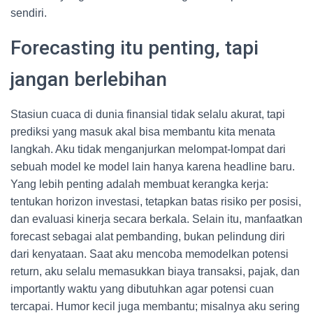
sendiri.
Forecasting itu penting, tapi
jangan berlebihan
Stasiun cuaca di dunia finansial tidak selalu akurat, tapi
prediksi yang masuk akal bisa membantu kita menata
langkah. Aku tidak menganjurkan melompat-lompat dari
sebuah model ke model lain hanya karena headline baru.
Yang lebih penting adalah membuat kerangka kerja:
tentukan horizon investasi, tetapkan batas risiko per posisi,
dan evaluasi kinerja secara berkala. Selain itu, manfaatkan
forecast sebagai alat pembanding, bukan pelindung diri
dari kenyataan. Saat aku mencoba memodelkan potensi
return, aku selalu memasukkan biaya transaksi, pajak, dan
importantly waktu yang dibutuhkan agar potensi cuan
tercapai. Humor kecil juga membantu; misalnya aku sering