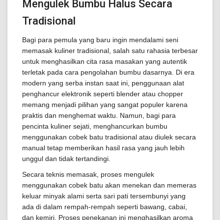
Mengulek Bumbu Halus Secara
Tradisional
Bagi para pemula yang baru ingin mendalami seni
memasak kuliner tradisional, salah satu rahasia terbesar
untuk menghasilkan cita rasa masakan yang autentik
terletak pada cara pengolahan bumbu dasarnya. Di era
modern yang serba instan saat ini, penggunaan alat
penghancur elektronik seperti blender atau chopper
memang menjadi pilihan yang sangat populer karena
praktis dan menghemat waktu. Namun, bagi para
pencinta kuliner sejati, menghancurkan bumbu
menggunakan cobek batu tradisional atau diulek secara
manual tetap memberikan hasil rasa yang jauh lebih
unggul dan tidak tertandingi.
Secara teknis memasak, proses mengulek
menggunakan cobek batu akan menekan dan memeras
keluar minyak alami serta sari pati tersembunyi yang
ada di dalam rempah-rempah seperti bawang, cabai,
dan kemiri. Proses penekanan ini menghasilkan aroma