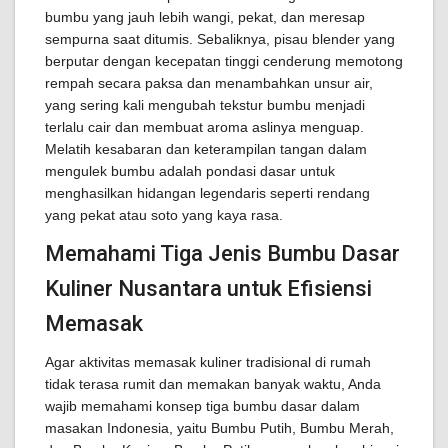
bumbu yang jauh lebih wangi, pekat, dan meresap
sempurna saat ditumis. Sebaliknya, pisau blender yang
berputar dengan kecepatan tinggi cenderung memotong
rempah secara paksa dan menambahkan unsur air,
yang sering kali mengubah tekstur bumbu menjadi
terlalu cair dan membuat aroma aslinya menguap.
Melatih kesabaran dan keterampilan tangan dalam
mengulek bumbu adalah pondasi dasar untuk
menghasilkan hidangan legendaris seperti rendang
yang pekat atau soto yang kaya rasa.
Memahami Tiga Jenis Bumbu Dasar
Kuliner Nusantara untuk Efisiensi
Memasak
Agar aktivitas memasak kuliner tradisional di rumah
tidak terasa rumit dan memakan banyak waktu, Anda
wajib memahami konsep tiga bumbu dasar dalam
masakan Indonesia, yaitu Bumbu Putih, Bumbu Merah,