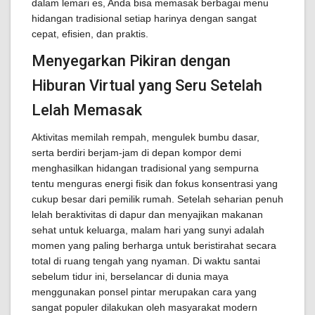
dalam lemari es, Anda bisa memasak berbagai menu
hidangan tradisional setiap harinya dengan sangat
cepat, efisien, dan praktis.
Menyegarkan Pikiran dengan
Hiburan Virtual yang Seru Setelah
Lelah Memasak
Aktivitas memilah rempah, mengulek bumbu dasar,
serta berdiri berjam-jam di depan kompor demi
menghasilkan hidangan tradisional yang sempurna
tentu menguras energi fisik dan fokus konsentrasi yang
cukup besar dari pemilik rumah. Setelah seharian penuh
lelah beraktivitas di dapur dan menyajikan makanan
sehat untuk keluarga, malam hari yang sunyi adalah
momen yang paling berharga untuk beristirahat secara
total di ruang tengah yang nyaman. Di waktu santai
sebelum tidur ini, berselancar di dunia maya
menggunakan ponsel pintar merupakan cara yang
sangat populer dilakukan oleh masyarakat modern