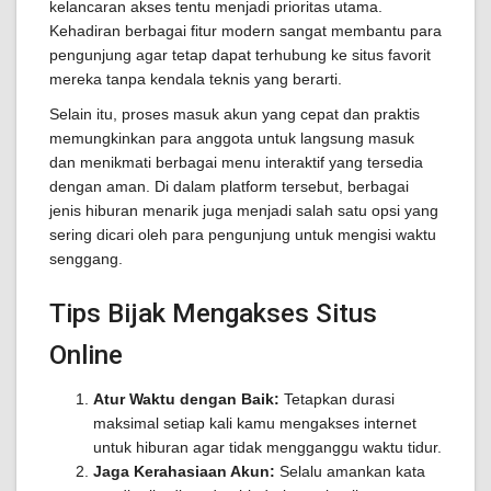
kelancaran akses tentu menjadi prioritas utama.
Kehadiran berbagai fitur modern sangat membantu para
pengunjung agar tetap dapat terhubung ke situs favorit
mereka tanpa kendala teknis yang berarti.
Selain itu, proses masuk akun yang cepat dan praktis
memungkinkan para anggota untuk langsung masuk
dan menikmati berbagai menu interaktif yang tersedia
dengan aman. Di dalam platform tersebut, berbagai
jenis hiburan menarik juga menjadi salah satu opsi yang
sering dicari oleh para pengunjung untuk mengisi waktu
senggang.
Tips Bijak Mengakses Situs
Online
Atur Waktu dengan Baik:
Tetapkan durasi
maksimal setiap kali kamu mengakses internet
untuk hiburan agar tidak mengganggu waktu tidur.
Jaga Kerahasiaan Akun:
Selalu amankan kata