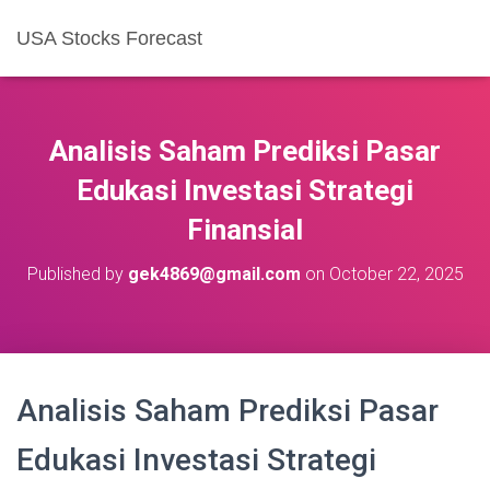
USA Stocks Forecast
Analisis Saham Prediksi Pasar
Edukasi Investasi Strategi
Finansial
Published by
gek4869@gmail.com
on
October 22, 2025
Analisis Saham Prediksi Pasar
Edukasi Investasi Strategi