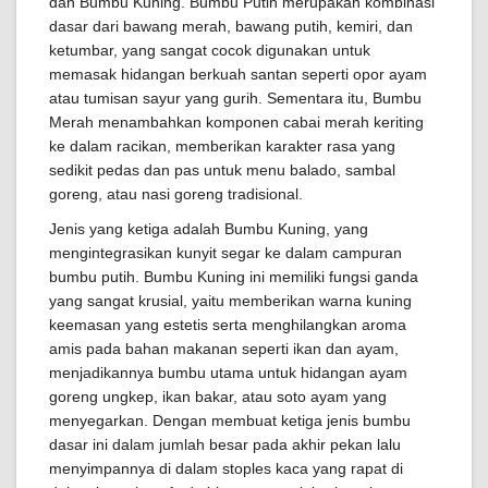
dan Bumbu Kuning. Bumbu Putih merupakan kombinasi
dasar dari bawang merah, bawang putih, kemiri, dan
ketumbar, yang sangat cocok digunakan untuk
memasak hidangan berkuah santan seperti opor ayam
atau tumisan sayur yang gurih. Sementara itu, Bumbu
Merah menambahkan komponen cabai merah keriting
ke dalam racikan, memberikan karakter rasa yang
sedikit pedas dan pas untuk menu balado, sambal
goreng, atau nasi goreng tradisional.
Jenis yang ketiga adalah Bumbu Kuning, yang
mengintegrasikan kunyit segar ke dalam campuran
bumbu putih. Bumbu Kuning ini memiliki fungsi ganda
yang sangat krusial, yaitu memberikan warna kuning
keemasan yang estetis serta menghilangkan aroma
amis pada bahan makanan seperti ikan dan ayam,
menjadikannya bumbu utama untuk hidangan ayam
goreng ungkep, ikan bakar, atau soto ayam yang
menyegarkan. Dengan membuat ketiga jenis bumbu
dasar ini dalam jumlah besar pada akhir pekan lalu
menyimpannya di dalam stoples kaca yang rapat di